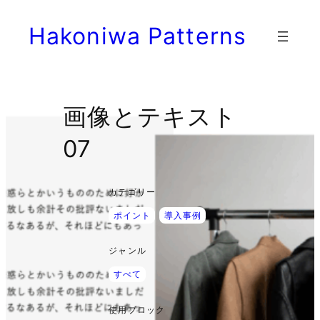
内
Hakoniwa Patterns
容
を
ス
キ
ッ
画像とテキスト
プ
07
カテゴリー
ポイント
導入事例
ジャンル
すべて
使用ブロック